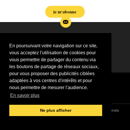
Je m'abonne
Si vous souhaitez m’apporter des informations
complémentaires sur l’actualité de Jean-Jacques
En poursuivant votre navigation sur ce site,
Goldman,
vous acceptez l'utilisation de cookies pour
ÉCRIVEZ-MOI !
vous permettre de partager du contenu via
les boutons de partage de réseaux sociaux,
pour vous proposer des publicités ciblées
adaptées à vos centres d'intérêts et pour
nous permettre de mesurer l'audience.
En savoir plus
Association "Parler d'sa vie" © 1997 - 2026 - Tous droits réservés
Ne plus afficher
DESIGNED &
DEVELOPED BY