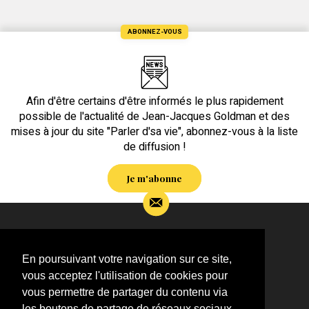
ABONNEZ-VOUS
Afin d'être certains d'être informés le plus rapidement
possible de l'actualité de Jean-Jacques Goldman et des
mises à jour du site "Parler d'sa vie", abonnez-vous à la liste
de diffusion !
Je m'abonne
Si vous souhaitez m’apporter des informations
complémentaires sur l’actualité de Jean-Jacques
En poursuivant votre navigation sur ce site,
Goldman,
vous acceptez l'utilisation de cookies pour
ÉCRIVEZ-MOI !
vous permettre de partager du contenu via
les boutons de partage de réseaux sociaux,