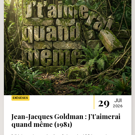
29
EXÉGÈSES
JUI
2026
Jean-Jacques Goldman : J’t’aimerai
quand même (1981)