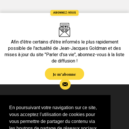
ABONNEZ-VOUS
Afin d'être certains d'être informés le plus rapidement
possible de l'actualité de Jean-Jacques Goldman et des
mises à jour du site "Parler d'sa vie", abonnez-vous à la liste
de diffusion !
Je m'abonne
Si vous souhaitez m’apporter des informations
complémentaires sur l’actualité de Jean-Jacques
En poursuivant votre navigation sur ce site,
Goldman,
vous acceptez l'utilisation de cookies pour
ÉCRIVEZ-MOI !
vous permettre de partager du contenu via
les boutons de partage de réseaux sociaux,